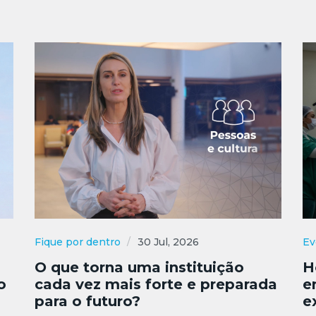
Fique por dentro
30 Jul, 2026
Ev
O que torna uma instituição
H
o
cada vez mais forte e preparada
e
para o futuro?
e