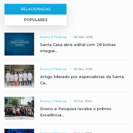
RELACIONADAS
POPULARES
Ensino E Pesquisa
06 Mar, 2026
Santa Casa abre edital com 28 bolsas
integrai...
Ensino E Pesquisa
05 Dez, 2025
Artigo liderado por especialistas da Santa
Ca...
Ensino E Pesquisa
01 Out, 2024
Ensino e Pesquisa recebe o prêmio
Excelência...