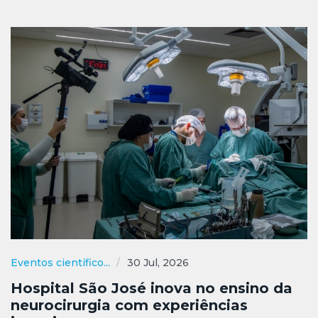
Eventos científico...
30 Jul, 2026
Hospital São José inova no ensino da
neurocirurgia com experiências