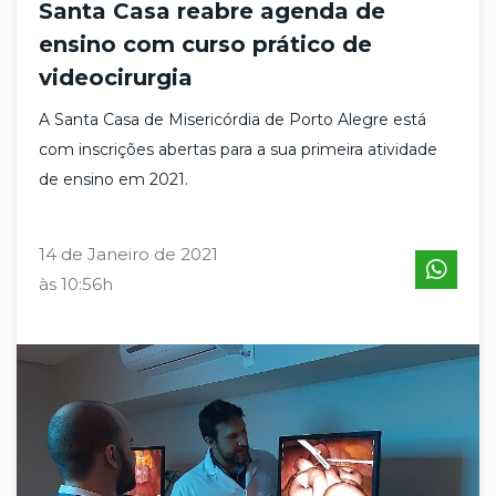
Santa Casa reabre agenda de
ensino com curso prático de
videocirurgia
A Santa Casa de Misericórdia de Porto Alegre está
com inscrições abertas para a sua primeira atividade
de ensino em 2021.
14 de Janeiro de 2021
às 10:56h