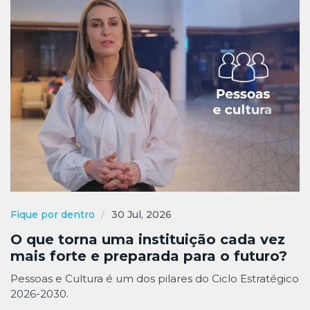
Fique por dentro
30 Jul, 2026
O que torna uma instituição cada vez
mais forte e preparada para o futuro?
Pessoas e Cultura é um dos pilares do Ciclo Estratégico
2026-2030.